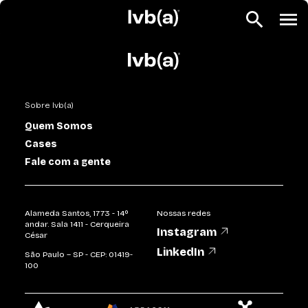
Sobre lvb(a)
Quem Somos
Cases
Fale com a gente
Alameda Santos, 1773 - 14º
Nossas redes
andar. Sala 1411 - Cerqueira
Instagram
César
LinkedIn
São Paulo – SP - CEP: 01419-
100