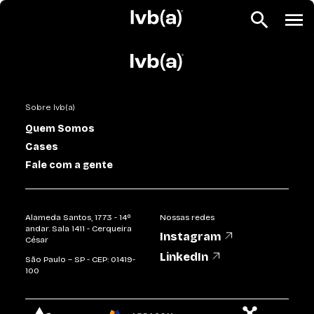
Sobre lvb(a)
Quem Somos
Cases
Fale com a gente
Alameda Santos, 1773 - 14º
Nossas redes
andar. Sala 1411 - Cerqueira
Instagram
César
LinkedIn
São Paulo – SP - CEP: 01419-
100